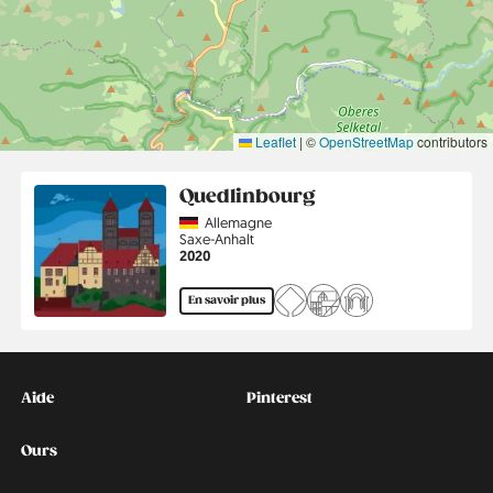
Leaflet
|
©
OpenStreetMap
contributors
Quedlinbourg
Country
Allemagne
Région
Saxe-Anhalt
Année
2020
En savoir plus
Kontakt
Social
Aide
Pinterest
Ours