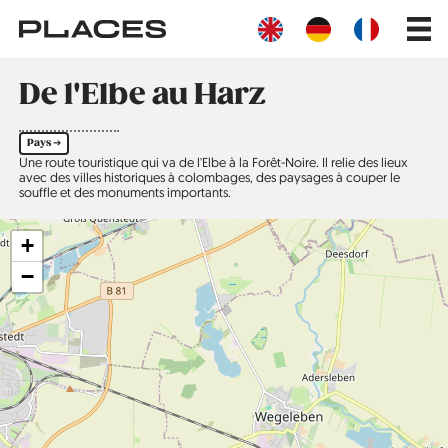
Aller
Main
au
navig
contenu
principal
De l'Elbe au Harz
Pays ➔
Une route touristique qui va de l'Elbe à la Forêt-Noire. Il relie des lieux
avec des villes historiques à colombages, des paysages à couper le
souffle et des monuments importants.
+
−