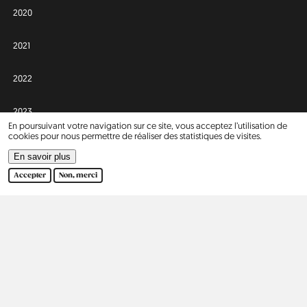
2020
2021
2022
2023
En poursuivant votre navigation sur ce site, vous acceptez l’utilisation de
cookies pour nous permettre de réaliser des statistiques de visites.
2024
En savoir plus
Accepter
Non, merci
Afrique
Asie
Israël
2
Europe
Amérique du Nord
Allemagne
242
États-Unis
9
Angleterre
67