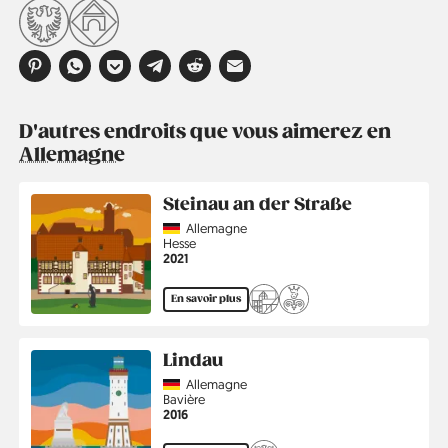
D'autres endroits que vous aimerez en
Allemagne
Steinau an der Straße
Country
Allemagne
Région
Hesse
Année
2021
En savoir plus
Lindau
Country
Allemagne
Région
Bavière
Année
2016