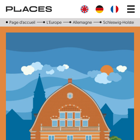
Aller
Main
au
navig
contenu
principal
Page d‘accueil
L'Europe
Allemagne
Schleswig-Holstein