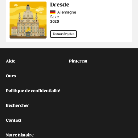
Dresde
Country
Allemagne
Région
Saxe
Année
2020
En savoir plus
Kontakt
Social
Aide
Pinterest
Ours
Politique de confidentialité
Rechercher
Contact
Notre histoire