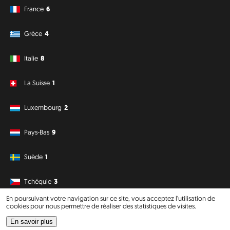
France
6
Grèce
4
Italie
8
La Suisse
1
Luxembourg
2
Pays-Bas
9
Suède
1
Tchéquie
3
En poursuivant votre navigation sur ce site, vous acceptez l’utilisation de
cookies pour nous permettre de réaliser des statistiques de visites.
Amérique du Sud
Océanie
En savoir plus
Philipp J. Conrad
·
Creative Commons: BY, NC, DA
· Soli Deo Gloria