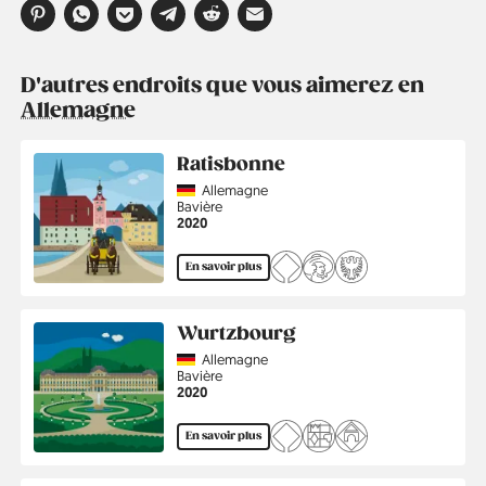
D'autres endroits que vous aimerez en
Allemagne
Ratisbonne
Country
Allemagne
Région
Bavière
Année
2020
En savoir plus
Wurtzbourg
Country
Allemagne
Région
Bavière
Année
2020
En savoir plus