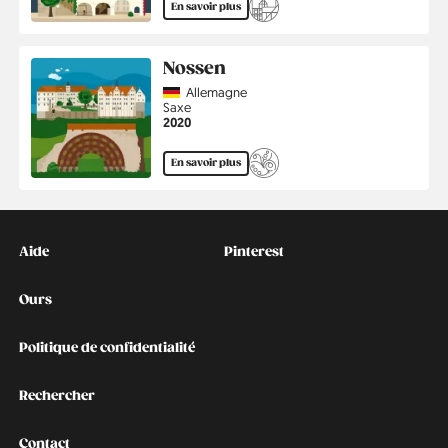
En savoir plus
Nossen
Country
Allemagne
Région
Saxe
Année
2020
En savoir plus
Kontakt
Social
Aide
Pinterest
Ours
Politique de confidentialité
Rechercher
Contact