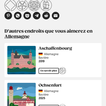
D'autres endroits que vous aimerez en
Allemagne
Aschaffenbourg
Country
Allemagne
Région
Bavière
Année
2019
En savoir plus
Ochsenfurt
Country
Allemagne
Région
Bavière
Année
2025