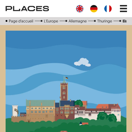
Aller
Main
au
navig
contenu
principal
Page d‘accueil
L'Europe
Allemagne
Thuringe
Eisen