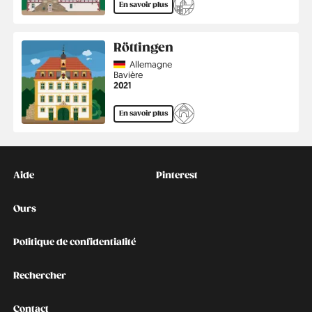
En savoir plus
Röttingen
Country
Allemagne
Région
Bavière
Année
2021
En savoir plus
Kontakt
Social
Aide
Pinterest
Ours
Politique de confidentialité
Rechercher
Contact