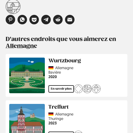
D'autres endroits que vous aimerez en
Allemagne
Wurtzbourg
Country
Allemagne
Région
Bavière
Année
2020
En savoir plus
Treffurt
Country
Allemagne
Région
Thuringe
Année
2023