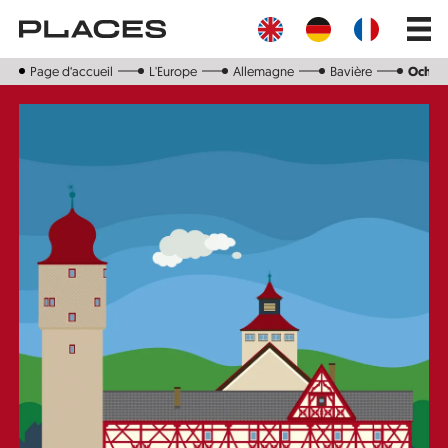
Aller
Main
au
navig
contenu
principal
Page d‘accueil
L'Europe
Allemagne
Bavière
Ochsen