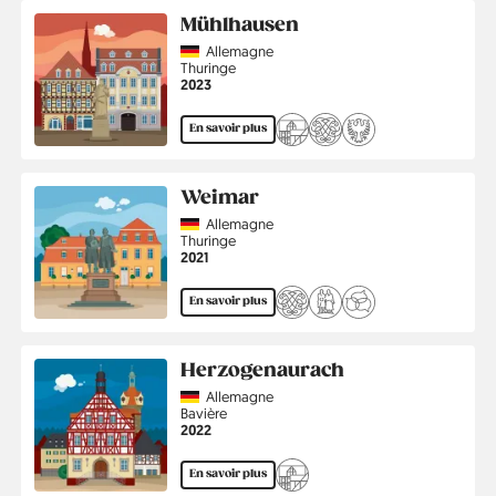
Mühlhausen
Country
Allemagne
Région
Thuringe
Année
2023
En savoir plus
Weimar
Country
Allemagne
Région
Thuringe
Année
2021
En savoir plus
Herzogenaurach
Country
Allemagne
Région
Bavière
Année
2022
En savoir plus