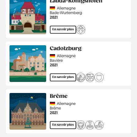
Lauda-Königshofen
Country
Allemagne
Région
Bade-Wurtemberg
Année
2021
En savoir plus
Cadolzburg
Country
Allemagne
Région
Bavière
Année
2021
En savoir plus
Brême
Country
Allemagne
Région
Brême
Année
2021
En savoir plus