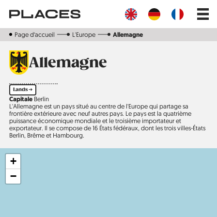
Aller
Main
au
navig
contenu
principal
Page d‘accueil
L'Europe
Allemagne
Allemagne
Lands ➔
Capitale
Berlin
L'Allemagne est un pays situé au centre de l'Europe qui partage sa
frontière extérieure avec neuf autres pays. Le pays est la quatrième
puissance économique mondiale et le troisième importateur et
exportateur. Il se compose de 16 États fédéraux, dont les trois villes-États
Berlin, Brême et Hambourg.
+
−