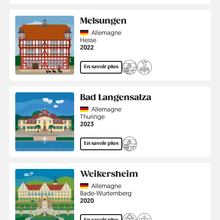
Melsungen
Country
Allemagne
Région
Hesse
Année
2022
En savoir plus
Bad Langensalza
Country
Allemagne
Région
Thuringe
Année
2023
En savoir plus
Weikersheim
Country
Allemagne
Région
Bade-Wurtemberg
Année
2020