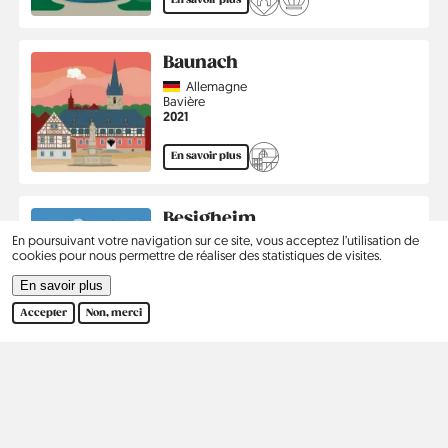
En savoir plus
Baunach
Country
Allemagne
Région
Bavière
Année
2021
En savoir plus
Besigheim
En poursuivant votre navigation sur ce site, vous acceptez l’utilisation de
Country
Allemagne
cookies pour nous permettre de réaliser des statistiques de visites.
Région
Bade-Wurtemberg
Année
2022
En savoir plus
En savoir plus
Accepter
Non, merci
Pagination
…
Premier
‹
1
2
3
›
Dernier
Première
Page
Page
Page
Page
Page
Dernière
page
précédente
courante
suivante
page
Kontakt
Social