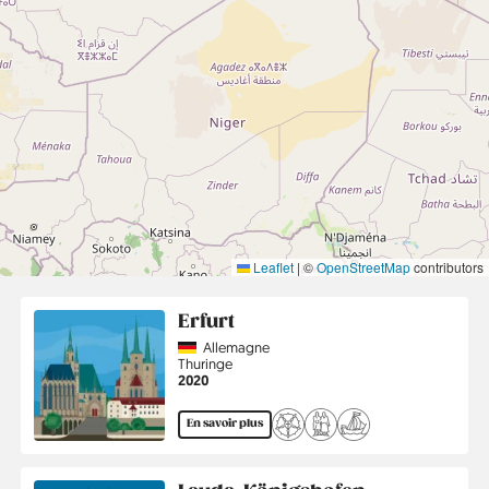
Leaflet
|
©
OpenStreetMap
contributors
Erfurt
Country
Allemagne
Région
Thuringe
Année
2020
En savoir plus