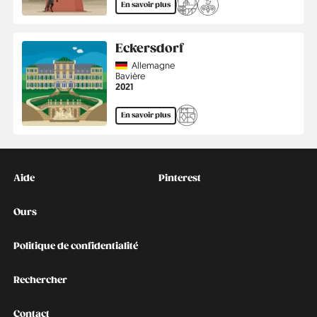
En savoir plus
Eckersdorf
Country
Allemagne
Région
Bavière
Année
2021
En savoir plus
Kontakt
Social
Aide
Pinterest
Ours
Politique de confidentialité
Rechercher
Contact