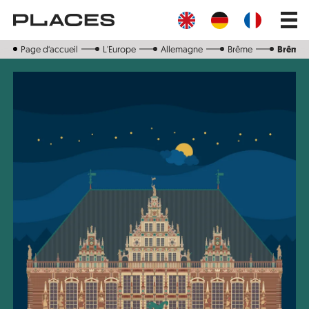
Aller
Main
au
navig
contenu
principal
Page d‘accueil
L'Europe
Allemagne
Brême
Brême