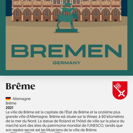
Brême
Country
Allemagne
Région
Brême
Année
2021
La ville de Brême est la capitale de l'État de Brême et la onzième plus
grande ville d'Allemagne. Brême est située sur la Weser, à 60 kilomètres
de la mer du Nord. La statue de Roland et l'hôtel de ville sur la place du
marché sont des sites du patrimoine mondial de l'UNESCO, tandis que
son repère secret est les Musiciens de la ville de Brême.