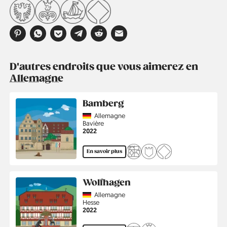
D'autres endroits que vous aimerez en
Allemagne
Bamberg
Country
Allemagne
Région
Bavière
Année
2022
En savoir plus
Wolfhagen
Country
Allemagne
Région
Hesse
Année
2022