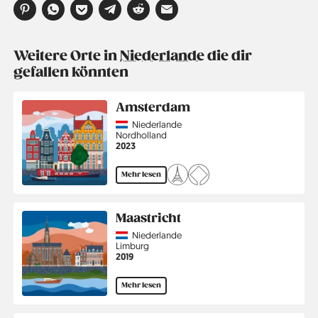
Weitere Orte in
Niederlande
die dir
gefallen könnten
Amsterdam
Country
Niederlande
Region
Nordholland
Jahr
2023
Mehr lesen
Maastricht
Country
Niederlande
Region
Limburg
Jahr
2019
Mehr lesen