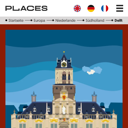
Direkt
Main
zum
navig
Inhalt
Startseite
Europa
Niederlande
Südholland
Delft