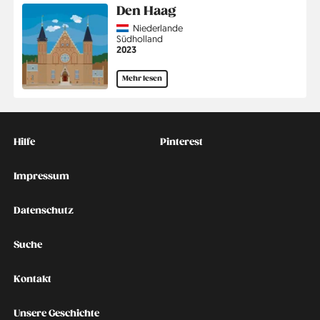
Den Haag
Country
Niederlande
Region
Südholland
Jahr
2023
Mehr lesen
Kontakt
Social
Hilfe
Pinterest
Impressum
Datenschutz
Suche
Kontakt
Unsere Geschichte