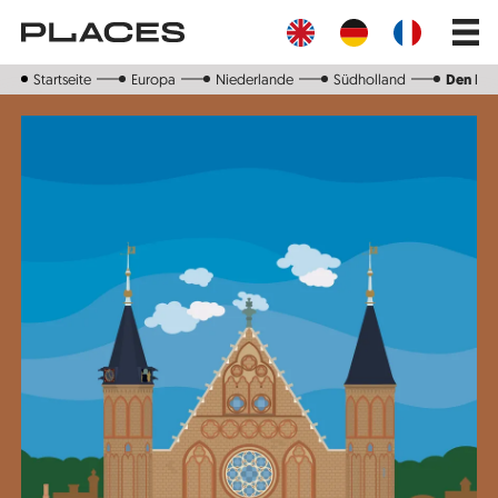
Direkt
Main
zum
navig
Inhalt
Startseite
Europa
Niederlande
Südholland
Den Ha