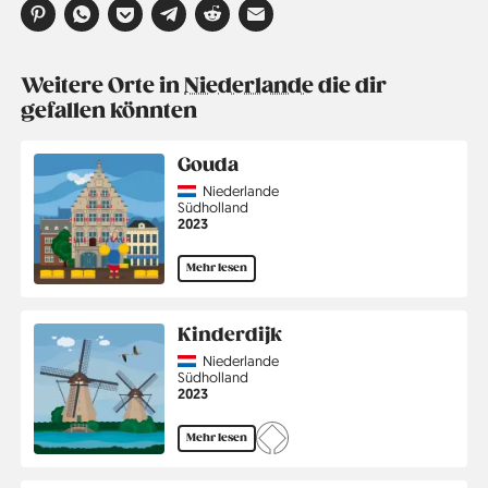
Weitere Orte in
Niederlande
die dir
gefallen könnten
Gouda
Country
Niederlande
Region
Südholland
Jahr
2023
Mehr lesen
Kinderdijk
Country
Niederlande
Region
Südholland
Jahr
2023
Mehr lesen