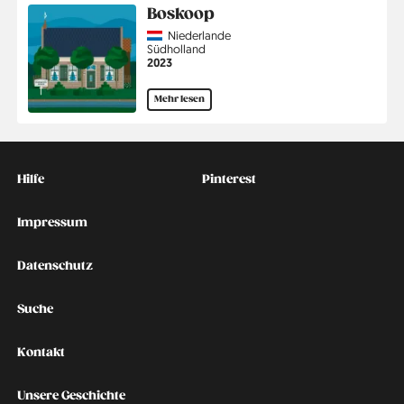
Boskoop
Country
Niederlande
Region
Südholland
Jahr
2023
Mehr lesen
Kontakt
Social
Hilfe
Pinterest
Impressum
Datenschutz
Suche
Kontakt
Unsere Geschichte