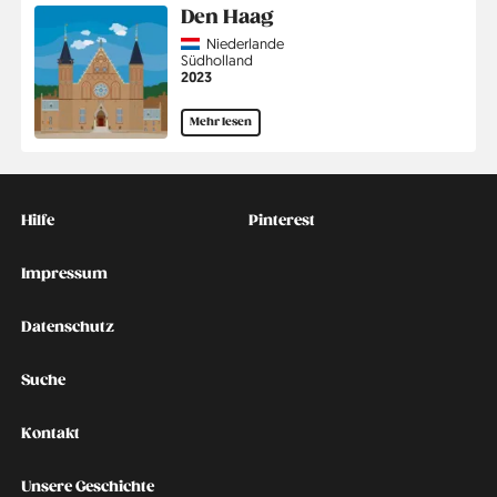
Den Haag
Country
Niederlande
Region
Südholland
Jahr
2023
Mehr lesen
Kontakt
Social
Hilfe
Pinterest
Impressum
Datenschutz
Suche
Kontakt
Unsere Geschichte