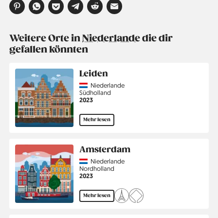
Weitere Orte in
Niederlande
die dir
gefallen könnten
Leiden
Country
Niederlande
Region
Südholland
Jahr
2023
Mehr lesen
Amsterdam
Country
Niederlande
Region
Nordholland
Jahr
2023
Mehr lesen