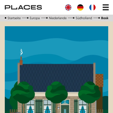
Direkt
Main
zum
navig
Inhalt
Startseite
Europa
Niederlande
Südholland
Boskoo