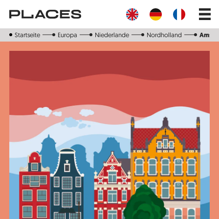
Direkt
Main
zum
navig
Inhalt
Startseite
Europa
Niederlande
Nordholland
Amste