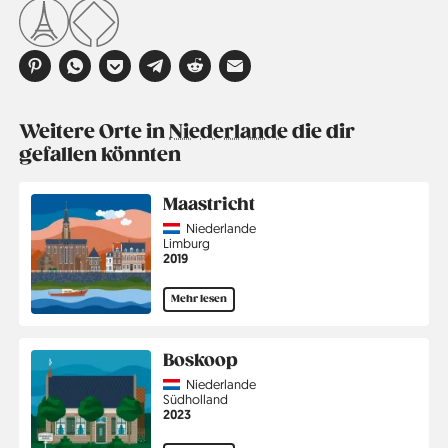
Weitere Orte in
Niederlande
die dir
gefallen könnten
Maastricht
Country
Niederlande
Region
Limburg
Jahr
2019
Mehr lesen
Boskoop
Country
Niederlande
Region
Südholland
Jahr
2023