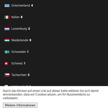
Griechenland
4
Italien
8
Luxemburg
2
Niederlande
9
Schweden
1
Schweiz
1
Tschechien
3
Vatikanstadt
1
Durch das Klicken auf einen Link auf dieser Seite erklären Sie sich damit
einverstanden, dass wir Cookies setzen, um Ihr Nutzererlebnis zu
verbessern.
Südamerika
Ozeanien
Weitere Informationen
Philipp J. Conrad
·
Creative Commons: BY, NC, DA
· Soli Deo Gloria