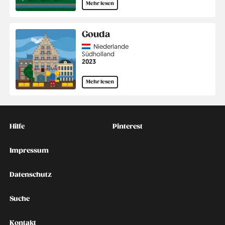
Mehr lesen
Gouda
Country
Niederlande
Region
Südholland
Jahr
2023
Mehr lesen
Kontakt
Social
Hilfe
Pinterest
Impressum
Datenschutz
Suche
Kontakt