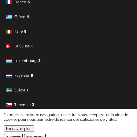
France
6
Grèce
4
Italie
8
La Suisse
1
Luxembourg
2
Pays-Bas
9
Suède
1
Tchéquie
3
En poursuivant votre navigation sur ce site, vous acceptez l’utilisation de
cookies pour nous permettre de réaliser des statistiques de visites.
Amérique du Sud
Océanie
En savoir plus
Philipp J. Conrad
·
Creative Commons: BY, NC, DA
· Soli Deo Gloria
Website
Accepter
Non, merci