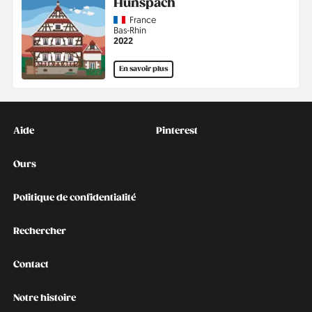
Hunspach
Country
France
Région
Bas-Rhin
Année
2022
En savoir plus
Kontakt
Social
Aide
Pinterest
Ours
Politique de confidentialité
Rechercher
Contact
Notre histoire