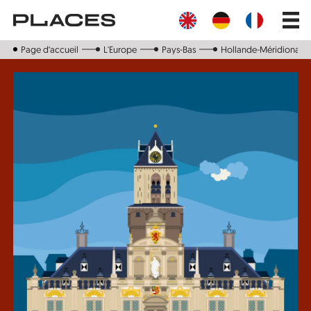
Aller
Main
au
navig
contenu
principal
Page d‘accueil
L'Europe
Pays-Bas
Hollande-Méridionale