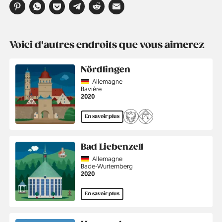
Voici d'autres endroits que vous aimerez
Nördlingen
Country
Allemagne
Région
Bavière
Année
2020
En savoir plus
Bad Liebenzell
Country
Allemagne
Région
Bade-Wurtemberg
Année
2020
En savoir plus