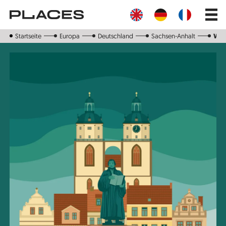
Direkt
Main
zum
navig
Inhalt
Startseite
Europa
Deutschland
Sachsen-Anhalt
Wit