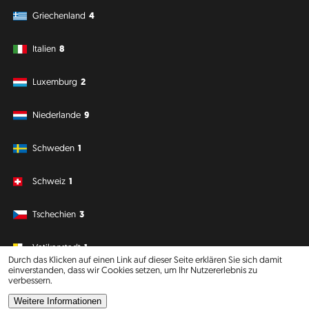
Griechenland
4
Italien
8
Luxemburg
2
Niederlande
9
Schweden
1
Schweiz
1
Tschechien
3
Vatikanstadt
1
Durch das Klicken auf einen Link auf dieser Seite erklären Sie sich damit
einverstanden, dass wir Cookies setzen, um Ihr Nutzererlebnis zu
verbessern.
Südamerika
Ozeanien
Weitere Informationen
Philipp J. Conrad
·
Creative Commons: BY, NC, DA
· Soli Deo Gloria