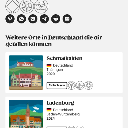
Weitere Orte in
Deutschland
die dir
gefallen könnten
Schmalkalden
Country
Deutschland
Region
Thüringen
Jahr
2020
Mehr lesen
Ladenburg
Country
Deutschland
Region
Baden-Württemberg
Jahr
2024