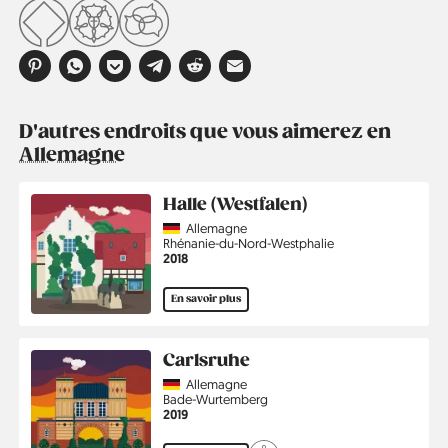
D'autres endroits que vous aimerez en
Allemagne
Halle (Westfalen)
Country
Allemagne
Région
Rhénanie-du-Nord-Westphalie
Année
2018
En savoir plus
Carlsruhe
Country
Allemagne
Région
Bade-Wurtemberg
Année
2019