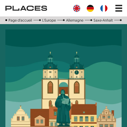
Aller
Main
au
navig
contenu
principal
Page d‘accueil
L'Europe
Allemagne
Saxe-Anhalt
W