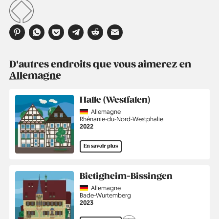
D'autres endroits que vous aimerez en
Allemagne
Halle (Westfalen)
Country
Allemagne
Région
Rhénanie-du-Nord-Westphalie
Année
2022
En savoir plus
Bietigheim-Bissingen
Country
Allemagne
Région
Bade-Wurtemberg
Année
2023