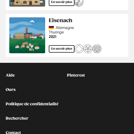
En savoir plus
Eisenach
Country
Allemagne
Région
Thuringe
Année
2021
En savoir plus
Kontakt
Social
Aide
Pinterest
Ours
Politique de confidentialité
Rechercher
Contact