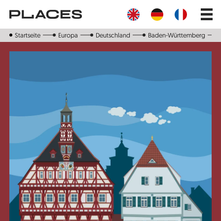
Direkt
Main
zum
navig
Inhalt
Startseite
Europa
Deutschland
Baden-Württemberg