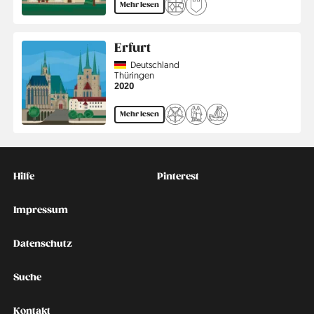
Mehr lesen
Erfurt
Country
Deutschland
Region
Thüringen
Jahr
2020
Mehr lesen
Kontakt
Social
Hilfe
Pinterest
Impressum
Datenschutz
Suche
Kontakt