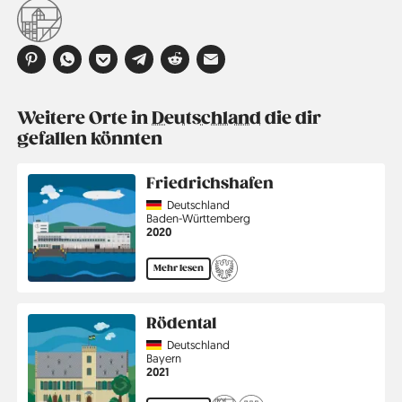
Weitere Orte in
Deutschland
die dir
gefallen könnten
Friedrichshafen
Country
Deutschland
Region
Baden-Württemberg
Jahr
2020
Mehr lesen
Rödental
Country
Deutschland
Region
Bayern
Jahr
2021