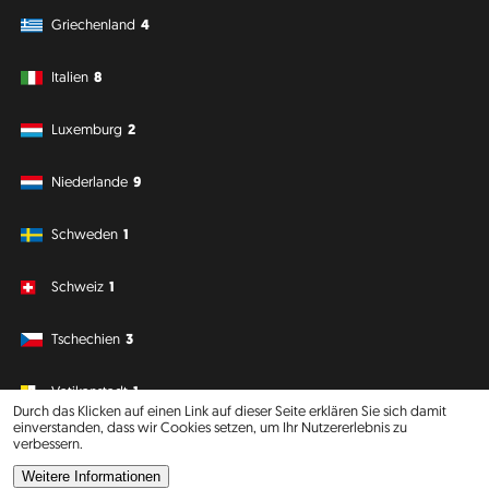
Griechenland
4
Italien
8
Luxemburg
2
Niederlande
9
Schweden
1
Schweiz
1
Tschechien
3
Vatikanstadt
1
Durch das Klicken auf einen Link auf dieser Seite erklären Sie sich damit
einverstanden, dass wir Cookies setzen, um Ihr Nutzererlebnis zu
verbessern.
Südamerika
Ozeanien
Weitere Informationen
Philipp J. Conrad
·
Creative Commons: BY, NC, DA
· Soli Deo Gloria