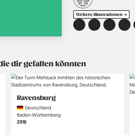
Weitere Illustrationen ➔
die dir gefallen könnten
Ravensburg
Country
Deutschland
Region
Baden-Württemberg
Jahr
2016