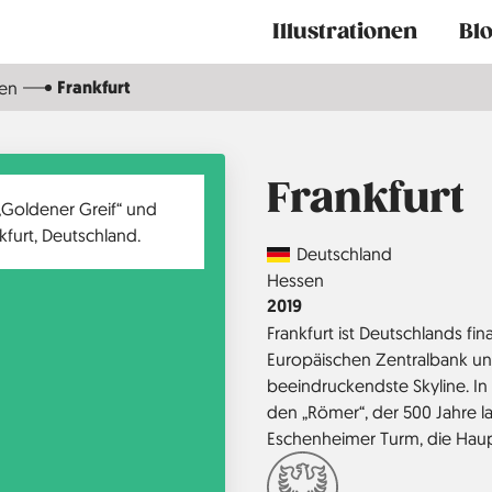
Main
Illustrationen
Bl
navigation
Frankfurt
en
Frankfurt
Country
Deutschland
Region
Hessen
Jahr
2019
Frankfurt ist Deutschlands fi
Europäischen Zentralbank un
beeindruckendste Skyline. In Fr
den „Römer“, der 500 Jahre l
Eschenheimer Turm, die Haup