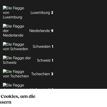
Luxemburg
2
Niederlande
9
Schweden
1
Schweiz
1
Tschechien
3
Vatikanstadt
1
 Cookies, um die
ssern
Philipp J. Conrad
·
Creative Commons: BY, NC, DA
· Soli Deo Gloria