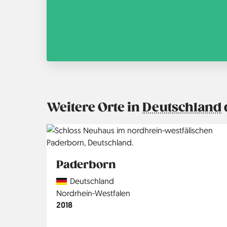
Weitere Orte in
Deutschland
Paderborn
Country
Deutschland
Region
Nordrhein-Westfalen
Jahr
2018