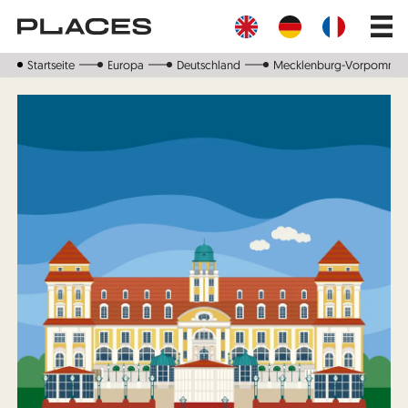
Direkt
Main
zum
navig
Inhalt
Startseite
Europa
Deutschland
Mecklenburg-Vorpomme