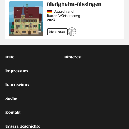
Bietigheim-Bissingen
Country
Deutschland
Region
Baden-Württemberg
Jahr
2023
Mehr lesen
Kontakt
Social
Hilfe
Pinterest
Impressum
Datenschutz
Suche
Kontakt
Unsere Geschichte