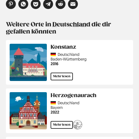
Weitere Orte in
Deutschland
die dir
gefallen könnten
Konstanz
Country
Deutschland
Region
Baden-Württemberg
Jahr
2016
Mehr lesen
Herzogenaurach
Country
Deutschland
Region
Bayern
Jahr
2022
Mehr lesen