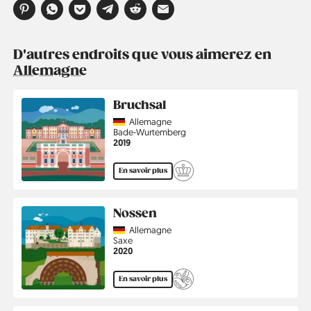
D'autres endroits que vous aimerez en
Allemagne
Bruchsal
Country
Allemagne
Région
Bade-Wurtemberg
Année
2019
En savoir plus
Nossen
Country
Allemagne
Région
Saxe
Année
2020
En savoir plus