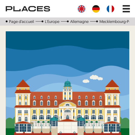
Aller
Main
au
navig
contenu
principal
Page d‘accueil
L'Europe
Allemagne
Mecklembourg-Pomé