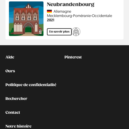
Neubrandenbourg
Country
Allemagne
Région
Mecklembourg-Poméranie-Occidentale
Année
2021
En savoir plus
Kontakt
Social
Aide
Pinterest
Ours
Politique de confidentialité
Rechercher
Contact
Notre histoire