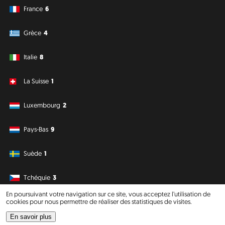
France
6
Grèce
4
Italie
8
La Suisse
1
Luxembourg
2
Pays-Bas
9
Suède
1
Tchéquie
3
En poursuivant votre navigation sur ce site, vous acceptez l’utilisation de
cookies pour nous permettre de réaliser des statistiques de visites.
Amérique du Sud
Océanie
En savoir plus
Philipp J. Conrad
·
Creative Commons: BY, NC, DA
· Soli Deo Gloria