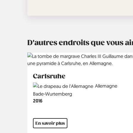
D'autres endroits que vous 
Carlsruhe
Country
Allemagne
Région
Bade-Wurtemberg
Année
2016
En savoir plus