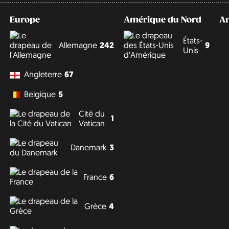
Europe
Amérique du Nord
A
États-
Allemagne
242
9
Unis
Angleterre
67
Belgique
5
Cité du
1
Vatican
Danemark
3
France
6
Grèce
4