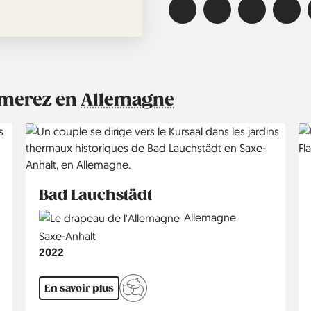
aimerez en
Allemagne
Bad Lauchstädt
Country
Allemagne
Région
Saxe-Anhalt
Année
2022
En savoir plus