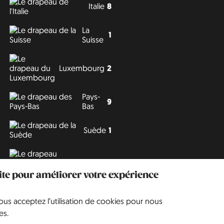
Italie
8
La
1
Suisse
Luxembourg
2
Pays-
9
Bas
Suède
1
Tchéquie
3
site pour améliorer votre expérience
vous acceptez l’utilisation de cookies pour nous
Philipp J. Conrad
·
Creative Commons: BY, NC, DA
· Soli Deo Gloria
es.
Website