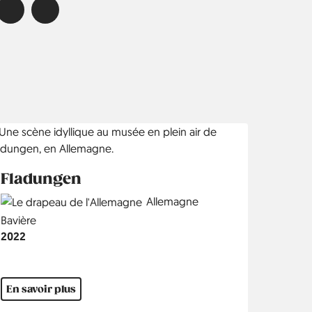
Fladungen
Country
Allemagne
Région
Bavière
Année
2022
En savoir plus