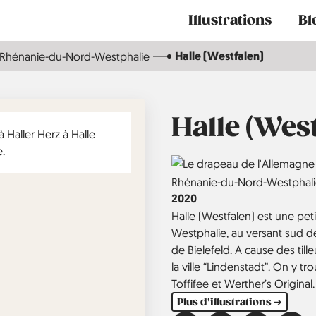
Main
Illustrations
Bl
navigation
Halle (Westfalen)
Rhénanie-du-Nord-Westphalie
Halle (West
Country
Région
Rhénanie-du-Nord-Westphal
Année
2020
Halle (Westfalen) est une pet
Westphalie, au versant sud d
de Bielefeld. A cause des till
la ville “Lindenstadt”. On y tr
Toffifee et Werther’s Original.
Plus d'illustrations ➔