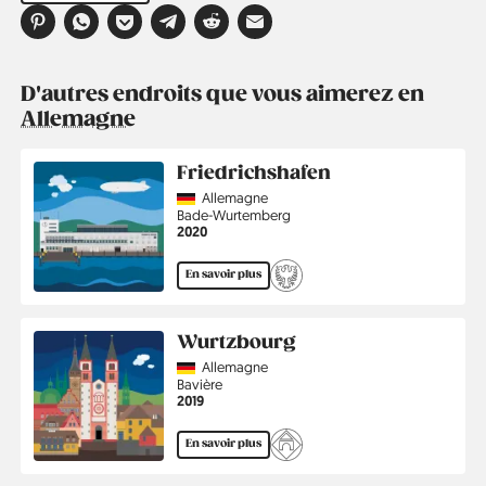
D'autres endroits que vous aimerez en
Allemagne
Friedrichshafen
Country
Allemagne
Région
Bade-Wurtemberg
Année
2020
En savoir plus
Wurtzbourg
Country
Allemagne
Région
Bavière
Année
2019
En savoir plus