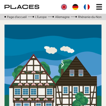
Aller
Main
au
navig
contenu
principal
Page d‘accueil
L'Europe
Allemagne
Rhénanie-du-Nord-W