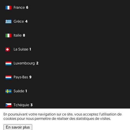
France
6
Grèce
4
Italie
8
La Suisse
1
Luxembourg
2
Pays-Bas
9
Suède
1
Tchéquie
3
En poursuivant votre navigation sur ce site, vous acceptez l’utilisation de
cookies pour nous permettre de réaliser des statistiques de visites.
Amérique du Sud
Océanie
En savoir plus
Philipp J. Conrad
·
Creative Commons: BY, NC, DA
· Soli Deo Gloria