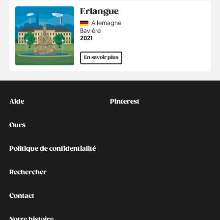
Erlangue
Country
Allemagne
Région
Bavière
Année
2021
En savoir plus
Kontakt
Social
Aide
Pinterest
Ours
Politique de confidentialité
Rechercher
Contact
Notre histoire