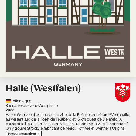
Halle (Westfalen)
Country
Allemagne
Région
Rhénanie-du-Nord-Westphalie
Année
2022
Halle (Westfalen) est une petite ville de la Rhénanie-du-Nord-Westphalie,
au versant sud de la Forêt de Teutberg et 15 km ouest de Bielefeld. A
cause des tilleuls dans le centre-ville, on surnomme la ville “Lindenstadt”.
On y trouve Strock, le fabricant de Merci, Toffifee et Werther’s Original.
Plus d'illustrations ➔