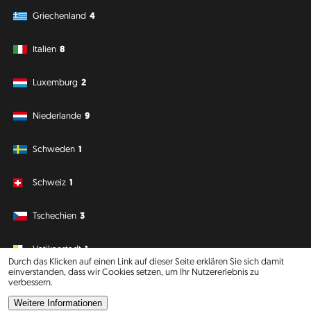
Griechenland
4
Italien
8
Luxemburg
2
Niederlande
9
Schweden
1
Schweiz
1
Tschechien
3
Vatikanstadt
1
Durch das Klicken auf einen Link auf dieser Seite erklären Sie sich damit
einverstanden, dass wir Cookies setzen, um Ihr Nutzererlebnis zu
verbessern.
Südamerika
Ozeanien
Weitere Informationen
Philipp J. Conrad
·
Creative Commons: BY, NC, DA
· Soli Deo Gloria