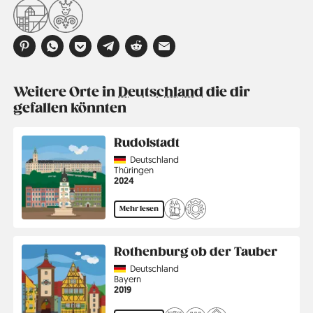
Weitere Orte in
Deutschland
die dir
gefallen könnten
Rudolstadt
Country
Deutschland
Region
Thüringen
Jahr
2024
Mehr lesen
Rothenburg ob der Tauber
Country
Deutschland
Region
Bayern
Jahr
2019