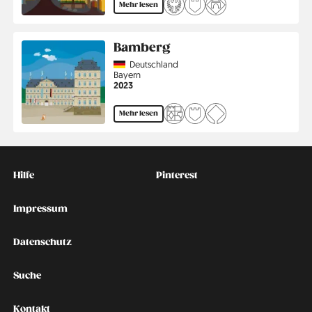
Mehr lesen
Bamberg
Country
Deutschland
Region
Bayern
Jahr
2023
Mehr lesen
Kontakt
Social
Hilfe
Pinterest
Impressum
Datenschutz
Suche
Kontakt