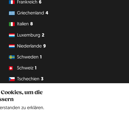
Frankreich
6
Griechenland
4
Italien
8
Luxemburg
2
Niederlande
9
Schweden
1
Schweiz
1
Tschechien
3
Vatikanstadt
1
 Cookies, um die
ssern
Philipp J. Conrad
·
Creative Commons: BY, NC, DA
· Soli Deo Gloria
erstanden zu erklären.
Website
auf
Englisch