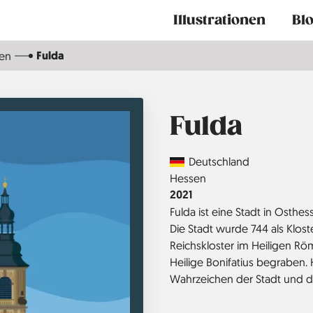
Main
Illustrationen
Bl
navigation
Fulda
en
Fulda
Country
Deutschland
Region
Hessen
Jahr
2021
Fulda ist eine Stadt in Osthe
Die Stadt wurde 744 als Klos
Reichskloster im Heiligen Rö
Heilige Bonifatius begraben. 
Wahrzeichen der Stadt und de