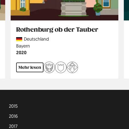
Rothenburg ob der Tauber
Country
Deutschland
Region
Bayern
Jahr
2020
Mehr lesen
2015
2016
2017