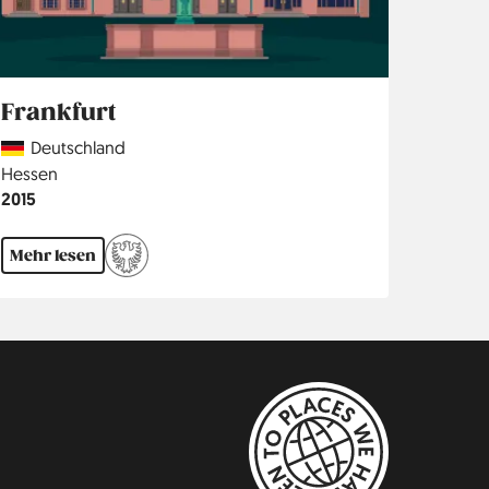
Frankfurt
Country
Deutschland
Region
Hessen
Jahr
2015
Mehr lesen