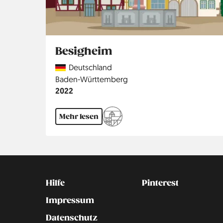
Besigheim
Country
Deutschland
Region
Baden-Württemberg
Jahr
2022
Mehr lesen
Kontakt
Social
Hilfe
Pinterest
Impressum
Datenschutz