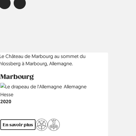
Marbourg
Country
Allemagne
Région
Hesse
Année
2020
En savoir plus