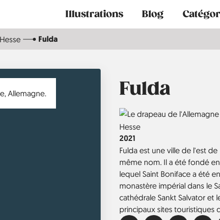
Main
Illustrations
Blog
Catégor
navigation
Fulda
Hesse
Fulda
Country
Région
Hesse
Année
2021
Fulda est une ville de l'est de
même nom. Il a été fondé en
lequel Saint Boniface a été e
monastère impérial dans le Sa
cathédrale Sankt Salvator et 
principaux sites touristiques de