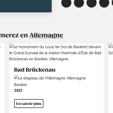
aimerez en
Allemagne
Bad Brückenau
Country
Allemagne
Région
Bavière
Année
2021
En savoir plus