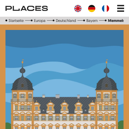
Direkt
Main
zum
navig
Inhalt
Startseite
Europa
Deutschland
Bayern
Memmelsdo