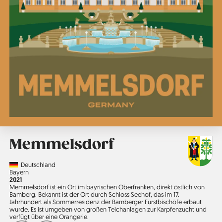
Memmelsdorf
Country
Deutschland
Region
Bayern
Jahr
2021
Memmelsdorf ist ein Ort im bayrischen Oberfranken, direkt östlich von
Bamberg. Bekannt ist der Ort durch Schloss Seehof, das im 17.
Jahrhundert als Sommerresidenz der Bamberger Fürstbischöfe erbaut
wurde. Es ist umgeben von großen Teich­anlagen zur Karpfenzucht und
verfügt über eine Orangerie.