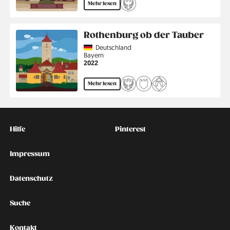
Mehr lesen
Rothenburg ob der Tauber
Country
Deutschland
Region
Bayern
Jahr
2022
Mehr lesen
Kontakt
Social
Hilfe
Pinterest
Impressum
Datenschutz
Suche
Kontakt