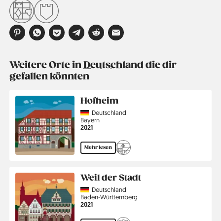
Weitere Orte in
Deutschland
die dir
gefallen könnten
Hofheim
Country
Deutschland
Region
Bayern
Jahr
2021
Mehr lesen
Weil der Stadt
Country
Deutschland
Region
Baden-Württemberg
Jahr
2021