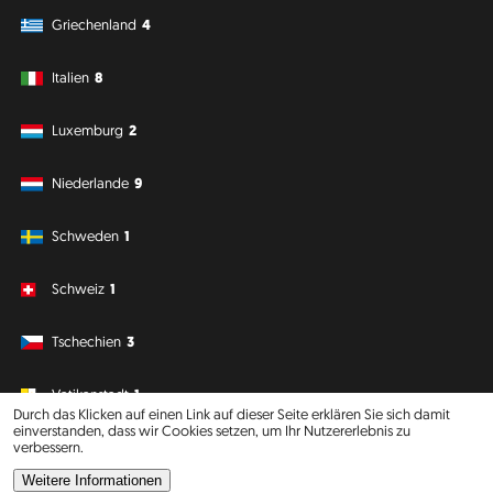
Griechenland
4
Italien
8
Luxemburg
2
Niederlande
9
Schweden
1
Schweiz
1
Tschechien
3
Vatikanstadt
1
Durch das Klicken auf einen Link auf dieser Seite erklären Sie sich damit
einverstanden, dass wir Cookies setzen, um Ihr Nutzererlebnis zu
verbessern.
Südamerika
Ozeanien
Weitere Informationen
Philipp J. Conrad
·
Creative Commons: BY, NC, DA
· Soli Deo Gloria