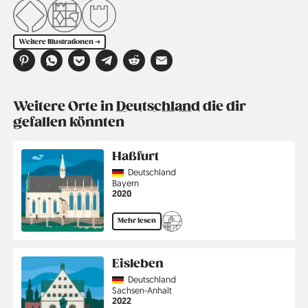
Weitere Illustrationen ➔
Weitere Orte in
Deutschland
die dir
gefallen könnten
Haßfurt
Country
Deutschland
Region
Bayern
Jahr
2020
Mehr lesen
Eisleben
Country
Deutschland
Region
Sachsen-Anhalt
Jahr
2022