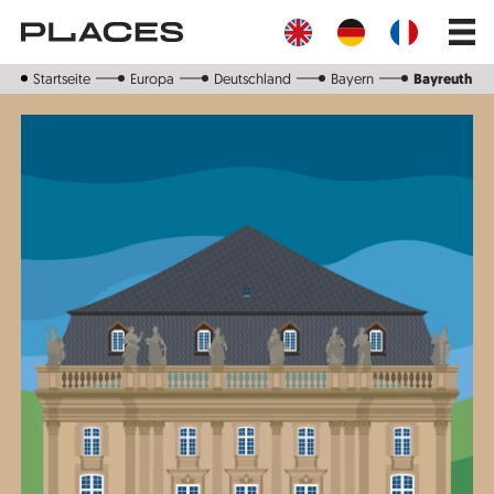
Direkt
Main
zum
navig
Inhalt
Startseite
Europa
Deutschland
Bayern
Bayreuth