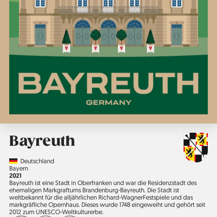
Bayreuth
Country
Deutschland
Region
Bayern
Jahr
2021
Bayreuth ist eine Stadt in Oberfranken und war die Residenz­stadt des
ehemaligen Markgraftums Brandenburg-Bayreuth. Die Stadt ist
weltbekannt für die alljährlichen Richard-Wagner­Festspiele und das
markgräfliche Opernhaus. Dieses wurde 1748 eingeweiht und gehört seit
2012 zum UNESCO-Weltkulturerbe.