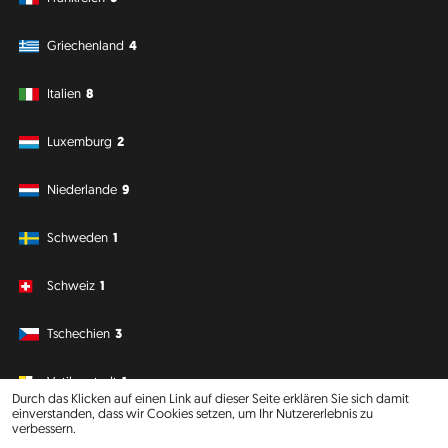
Griechenland
4
Italien
8
Luxemburg
2
Niederlande
9
Schweden
1
Schweiz
1
Tschechien
3
Vatikanstadt
1
Durch das Klicken auf einen Link auf dieser Seite erklären Sie sich damit
einverstanden, dass wir Cookies setzen, um Ihr Nutzererlebnis zu
verbessern.
Südamerika
Ozeanien