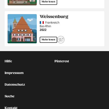
Mehr lesen
Weissenburg
Country
Frankreich
Region
Bas-Rhin
Jahr
2022
Mehr lesen
Kontakt
Social
Hilfe
Pinterest
Impressum
Datenschutz
Suche
Kontakt