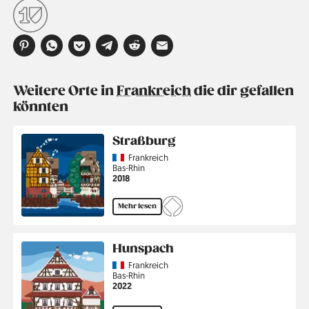
Weitere Orte in
Frankreich
die dir gefallen
könnten
Straßburg
Country
Frankreich
Region
Bas-Rhin
Jahr
2018
Mehr lesen
Hunspach
Country
Frankreich
Region
Bas-Rhin
Jahr
2022