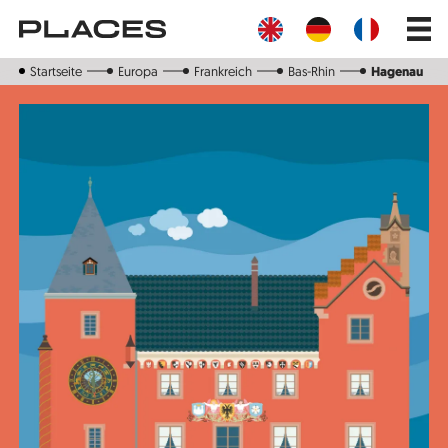
Direkt
Main
zum
navig
Inhalt
Startseite
Europa
Frankreich
Bas-Rhin
Hagenau