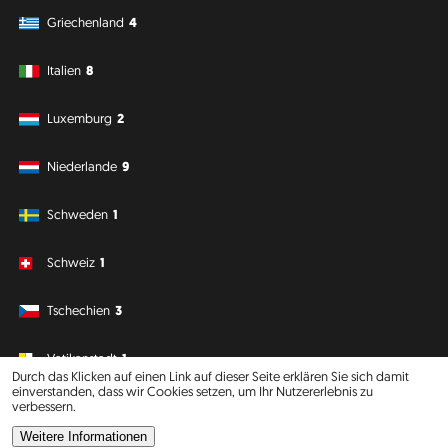
Griechenland
4
Italien
8
Luxemburg
2
Niederlande
9
Schweden
1
Schweiz
1
Tschechien
3
Vatikanstadt
1
Durch das Klicken auf einen Link auf dieser Seite erklären Sie sich damit
einverstanden, dass wir Cookies setzen, um Ihr Nutzererlebnis zu
verbessern.
Südamerika
Ozeanien
Weitere Informationen
Philipp J. Conrad
·
Creative Commons: BY, NC, DA
· Soli Deo Gloria