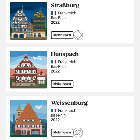
Straßburg
Country
Frankreich
Region
Bas-Rhin
Jahr
2022
Mehr lesen
Hunspach
Country
Frankreich
Region
Bas-Rhin
Jahr
2022
Mehr lesen
Weissenburg
Country
Frankreich
Region
Bas-Rhin
Jahr
2022
Mehr lesen