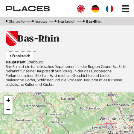
Direkt
Main
zum
navig
Inhalt
Startseite
Europa
Frankreich
Bas-Rhin
Bas-Rhin
➔ Frankreich
Hauptstadt
Straßburg
Bas-Rhin ist ein französisches Departement in der Region Grand Est. Es ist
bekannt für seine Hauptstadt Straßburg, in der das Europäische
Parlament seinen Sitz hat. Es ist reich an Geschichte und bietet
malerische Dörfer, Schlösser und die Vogesen. Berühmt ist es für seine
elsässische Kultur und Küche.
+
−