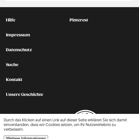
Kontakt
Social
Hilfe
Pinterest
Impressum
Datenschutz
Suche
Kontakt
Unsere Geschichte
2015
Durch das Klicken auf einen Link auf dieser Seite erklären Sie sich damit
einverstanden, dass wir Cookies setzen, um Ihr Nutzererlebnis zu
verbessern.
2016
Weitere Informationen