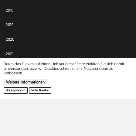
2018
2019
2020
2021
Durch das Klicken auf einen Link auf dieser Seite erklären Sie sich damit
einverstanden, dass wir Cookies setzen, um Ihr Nutzererlebnis zu
2022
verbessern.
Weitere Informationen
2023
Akzeptieren
Nein Danke
Afrika
Asien
Israel
2
Europa
Nordamerika