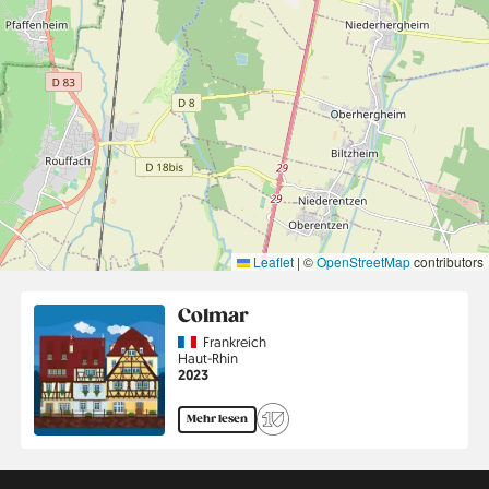
Leaflet
|
©
OpenStreetMap
contributors
Colmar
Country
Frankreich
Region
Haut-Rhin
Jahr
2023
Mehr lesen