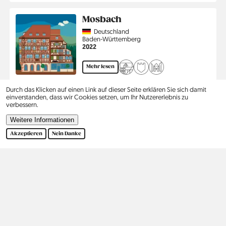
Mosbach
Country
Deutschland
Region
Baden-Württemberg
Jahr
2022
Mehr lesen
Durch das Klicken auf einen Link auf dieser Seite erklären Sie sich damit
einverstanden, dass wir Cookies setzen, um Ihr Nutzererlebnis zu
Bad Windsheim
verbessern.
Country
Deutschland
Region
Bayern
Weitere Informationen
Jahr
2023
Akzeptieren
Nein Danke
Mehr lesen
Seitennummerierung
…
1
2
3
›
Ende
Aktuelle
Seite
Seite
Nächste
Letzte
Seite
Seite
Seite
Kontakt
Social
Hilfe
Pinterest