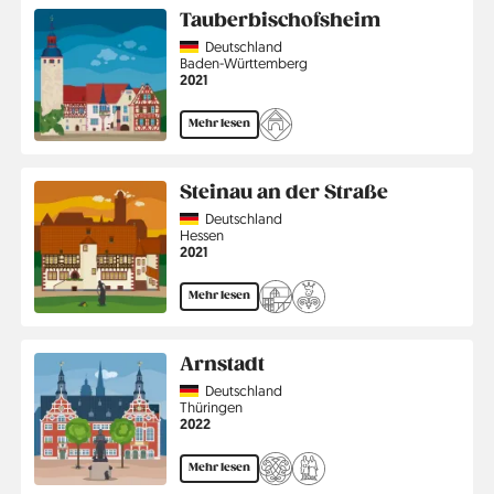
Tauberbischofsheim
Country
Deutschland
Region
Baden-Württemberg
Jahr
2021
Mehr lesen
Steinau an der Straße
Country
Deutschland
Region
Hessen
Jahr
2021
Mehr lesen
Arnstadt
Country
Deutschland
Region
Thüringen
Jahr
2022
Mehr lesen