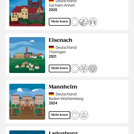
Country
Deutschland
Region
Sachsen-Anhalt
Jahr
2020
Mehr lesen
Eisenach
Country
Deutschland
Region
Thüringen
Jahr
2021
Mehr lesen
Mannheim
Country
Deutschland
Region
Baden-Württemberg
Jahr
2024
Mehr lesen
Ladenburg