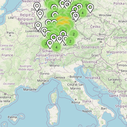
2
7
5
2
3
5
5
4
6
2
2
4
2
3
13
11
3
9
4
10
8
16
7
6
9
4
7
7
4
2
6
9
2
2
4