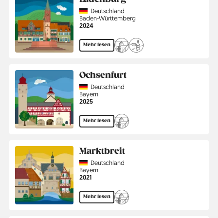
Country
Deutschland
Region
Baden-Württemberg
Jahr
2024
Mehr lesen
Ochsenfurt
Country
Deutschland
Region
Bayern
Jahr
2025
Mehr lesen
Marktbreit
Country
Deutschland
Region
Bayern
Jahr
2021
Mehr lesen