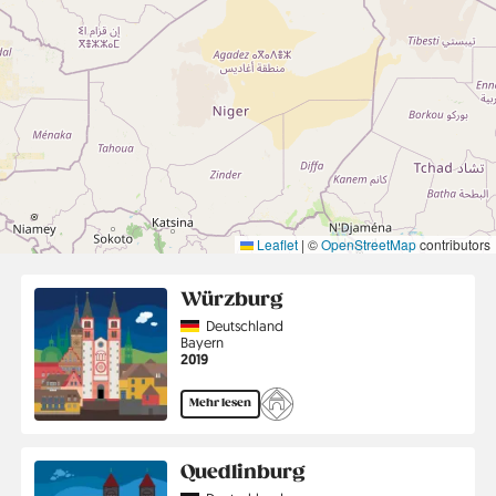
Leaflet
|
©
OpenStreetMap
contributors
Würzburg
Country
Deutschland
Region
Bayern
Jahr
2019
Mehr lesen
Quedlinburg