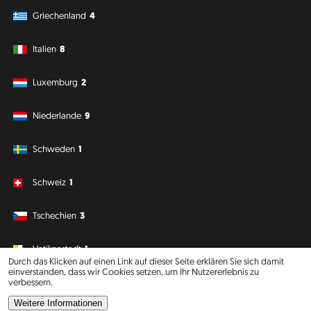
Griechenland
4
Italien
8
Luxemburg
2
Niederlande
9
Schweden
1
Schweiz
1
Tschechien
3
Vatikanstadt
1
Durch das Klicken auf einen Link auf dieser Seite erklären Sie sich damit
einverstanden, dass wir Cookies setzen, um Ihr Nutzererlebnis zu
verbessern.
Südamerika
Ozeanien
Weitere Informationen
Philipp J. Conrad
·
Creative Commons: BY, NC, DA
· Soli Deo Gloria