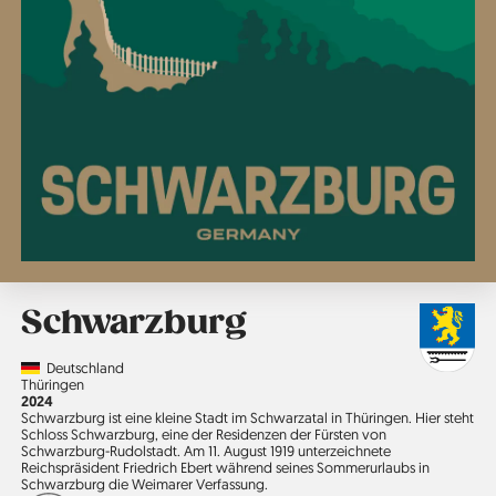
Schwarzburg
Country
Deutschland
Region
Thüringen
Jahr
2024
Schwarzburg ist eine kleine Stadt im Schwarzatal in Thüringen. Hier steht
Schloss Schwarzburg, eine der Residenzen der Fürsten von
Schwarzburg-Rudolstadt. Am 11. August 1919 unter­zeichnete
Reichspräsident Friedrich Ebert während seines Sommerurlaubs in
Schwarzburg die Weimarer Verfassung.