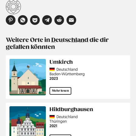
Weitere Orte in
Deutschland
die dir
gefallen könnten
Umkirch
Country
Deutschland
Region
Baden-Württemberg
Jahr
2023
Mehr lesen
Hildburghausen
Country
Deutschland
Region
Thüringen
Jahr
2021