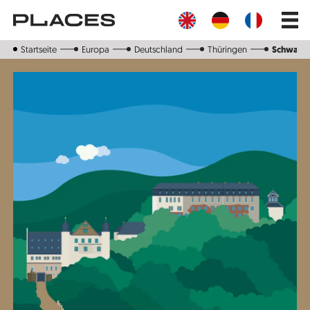
Direkt
Main
zum
navig
Inhalt
Startseite
Europa
Deutschland
Thüringen
Schwarz