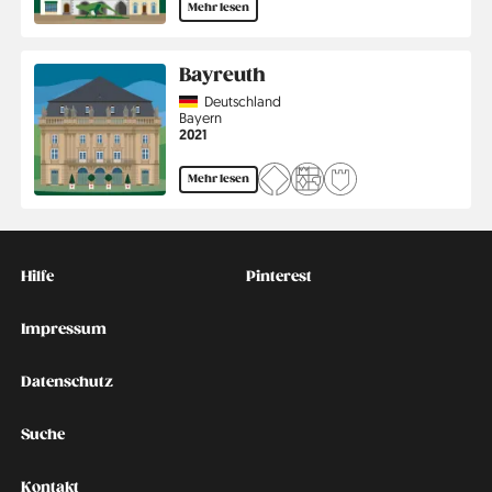
Mehr lesen
Bayreuth
Country
Deutschland
Region
Bayern
Jahr
2021
Mehr lesen
Kontakt
Social
Hilfe
Pinterest
Impressum
Datenschutz
Suche
Kontakt