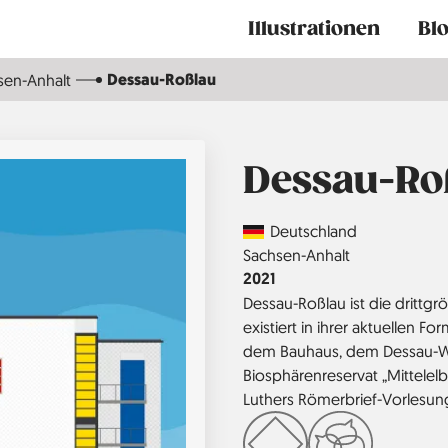
Main
Illustrationen
Bl
navigation
Dessau-Roßlau
sen-Anhalt
Dessau-Ro
Country
Deutschland
Region
Sachsen-Anhalt
Jahr
2021
Dessau-Roßlau ist die drittgrö
existiert in ihrer aktuellen For
dem Bauhaus, dem Dessau-Wör
Biosphärenreservat „Mittelelb
Luthers Römerbrief-Vorlesung