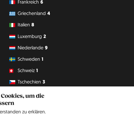
Frankreich
6
Griechenland
4
Italien
8
Luxemburg
2
Niederlande
9
Schweden
1
Schweiz
1
Tschechien
3
Vatikanstadt
1
 Cookies, um die
ssern
Philipp J. Conrad
·
Creative Commons: BY, NC, DA
· Soli Deo Gloria
erstanden zu erklären.
Website
auf
Englisch