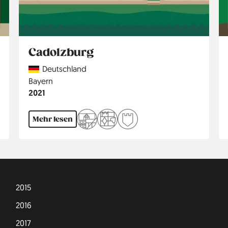
Cadolzburg
Country
Deutschland
Region
Bayern
Jahr
2021
Mehr lesen
2015
2016
2017