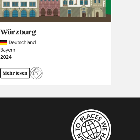
Würzburg
Country
Deutschland
Region
Bayern
Jahr
2024
Mehr lesen