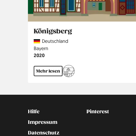
Königsberg
Country
Deutschland
Region
Bayern
Jahr
2020
Mehr lesen
Kontakt
Social
Hilfe
Pinterest
Impressum
Datenschutz