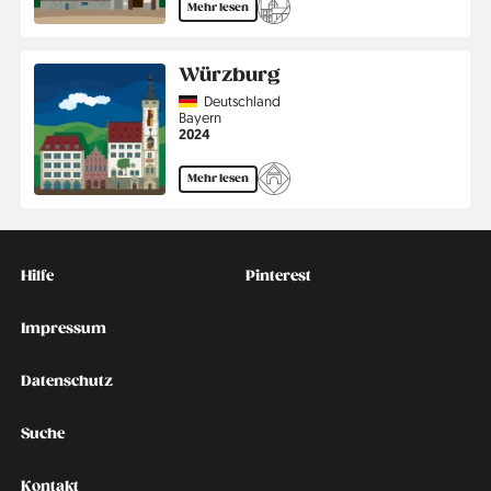
Mehr lesen
Würzburg
Country
Deutschland
Region
Bayern
Jahr
2024
Mehr lesen
Kontakt
Social
Hilfe
Pinterest
Impressum
Datenschutz
Suche
Kontakt