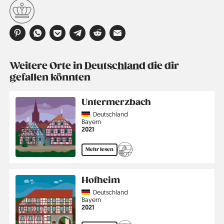
Weitere Orte in
Deutschland
die dir
gefallen könnten
Untermerzbach
Country
Deutschland
Region
Bayern
Jahr
2021
Mehr lesen
Hofheim
Country
Deutschland
Region
Bayern
Jahr
2021