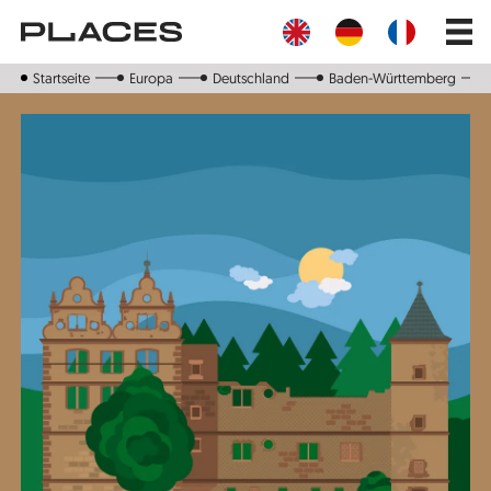
Direkt
Main
zum
navig
Inhalt
Startseite
Europa
Deutschland
Baden-Württemberg