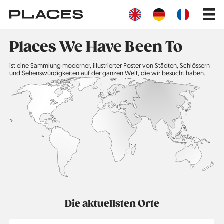
Direkt
Main
zum
navig
Inhalt
Places We Have Been To
ist eine Sammlung moderner, illustrierter Poster von Städten, Schlössern
und Sehenswürdigkeiten auf der ganzen Welt, die wir besucht haben.
Die aktuellsten Orte