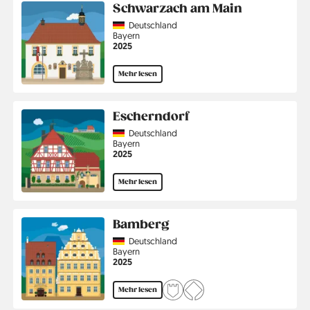
Schwarzach am Main
Country
Deutschland
Region
Bayern
Jahr
2025
Mehr lesen
Escherndorf
Country
Deutschland
Region
Bayern
Jahr
2025
Mehr lesen
Bamberg
Country
Deutschland
Region
Bayern
Jahr
2025
Mehr lesen