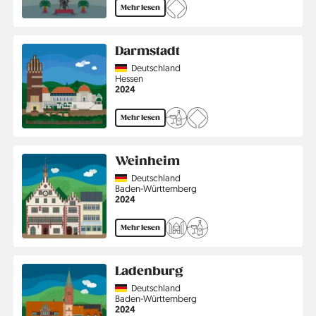
Mehr lesen
Darmstadt
Country
Deutschland
Region
Hessen
Jahr
2024
Mehr lesen
Weinheim
Country
Deutschland
Region
Baden-Württemberg
Jahr
2024
Mehr lesen
Ladenburg
Country
Deutschland
Region
Baden-Württemberg
Jahr
2024