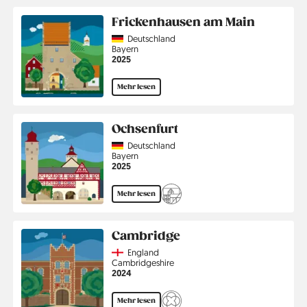
Frickenhausen am Main
Country
Deutschland
Region
Bayern
Jahr
2025
Mehr lesen
Ochsenfurt
Country
Deutschland
Region
Bayern
Jahr
2025
Mehr lesen
Cambridge
Country
England
Region
Cambridgeshire
Jahr
2024
Mehr lesen