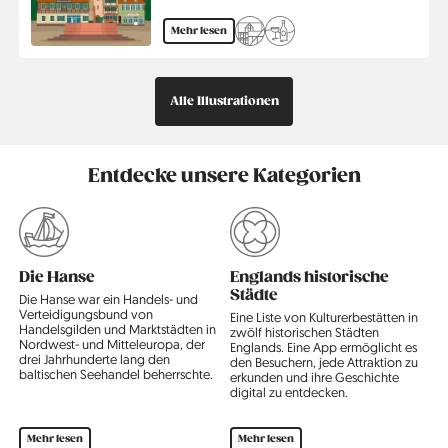
Mehr lesen
Alle Illustrationen
Entdecke unsere Kategorien
Die Hanse
Englands historische
Städte
Die Hanse war ein Handels- und
E
Verteidigungsbund von
s
Eine Liste von Kulturerbestätten in
Handelsgilden und Marktstädten in
p
zwölf historischen Städten
Nordwest- und Mitteleuropa, der
u
Englands. Eine App ermöglicht es
drei Jahrhunderte lang den
d
den Besuchern, jede Attraktion zu
baltischen Seehandel beherrschte.
erkunden und ihre Geschichte
digital zu entdecken.
Mehr lesen
Mehr lesen