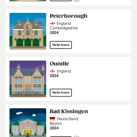
Peterborough
Country
England
Region
Cambridgeshire
Jahr
2024
Mehr lesen
Oundle
Country
England
Jahr
2024
Mehr lesen
Bad Kissingen
Country
Deutschland
Region
Bayern
Jahr
2024