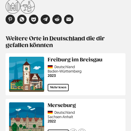
Weitere Orte in
Deutschland
die dir
gefallen könnten
Freiburg im Breisgau
Country
Deutschland
Region
Baden-Württemberg
Jahr
2023
Mehr lesen
Merseburg
Country
Deutschland
Region
Sachsen-Anhalt
Jahr
2022