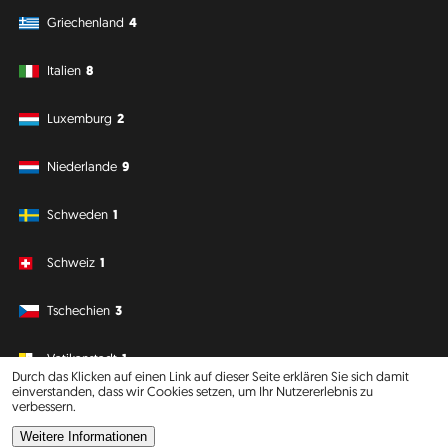
Griechenland
4
Italien
8
Luxemburg
2
Niederlande
9
Schweden
1
Schweiz
1
Tschechien
3
Vatikanstadt
1
Durch das Klicken auf einen Link auf dieser Seite erklären Sie sich damit
einverstanden, dass wir Cookies setzen, um Ihr Nutzererlebnis zu
verbessern.
Südamerika
Ozeanien
Weitere Informationen
Philipp J. Conrad
·
Creative Commons: BY, NC, DA
· Soli Deo Gloria