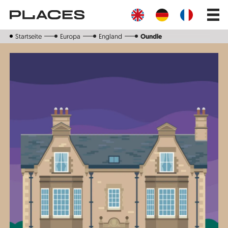
Direkt
Main
zum
navig
Inhalt
Startseite
Europa
England
Oundle