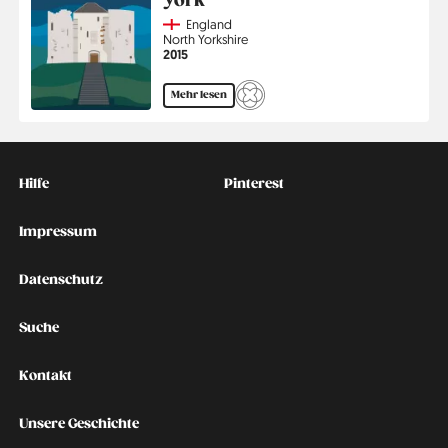
York
Country
England
Region
North Yorkshire
Jahr
2015
Mehr lesen
Kontakt
Social
Hilfe
Pinterest
Impressum
Datenschutz
Suche
Kontakt
Unsere Geschichte