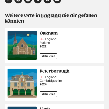
Weitere Orte in
England
die dir gefallen
könnten
Oakham
Country
England
Region
Rutland
Jahr
2022
Mehr lesen
Peterborough
Country
England
Region
Cambridgeshire
Jahr
2024
Mehr lesen