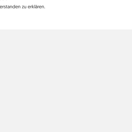
erstanden zu erklären.
2022
2023
Europa
Nordamerika
Süd
Belgien
5
Vereinigte Staaten
9
Dänemark
3
Deutschland
242
England
67
Frankreich
6
Griechenland
4
Italien
8
Luxemburg
2