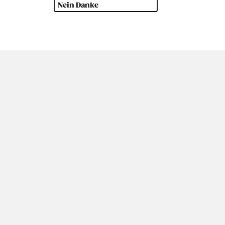
Nein Danke
amerika
Ozeanien