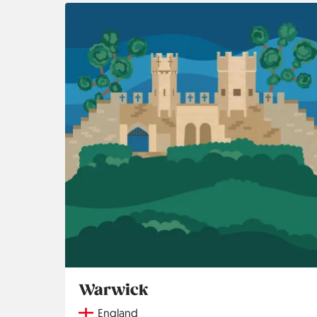
Warwick
Country
England