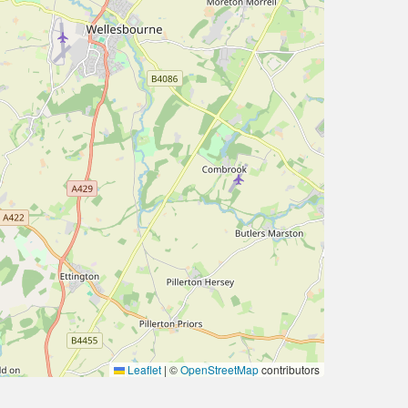
Leaflet
|
©
OpenStreetMap
contributors