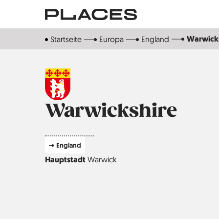
Direkt
zum
Inhalt
Warwick
Startseite
Europa
England
Warwickshire
➔ England
Hauptstadt
Warwick