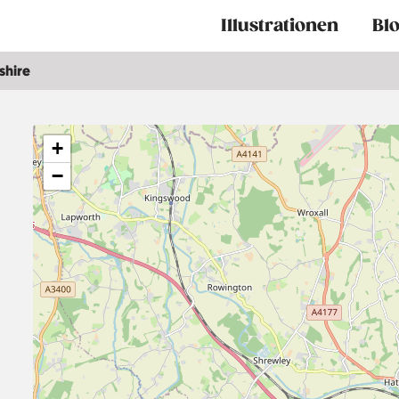
Main
Illustrationen
Bl
navigation
shire
+
−