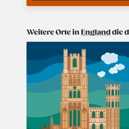
Weitere Orte in
England
die d