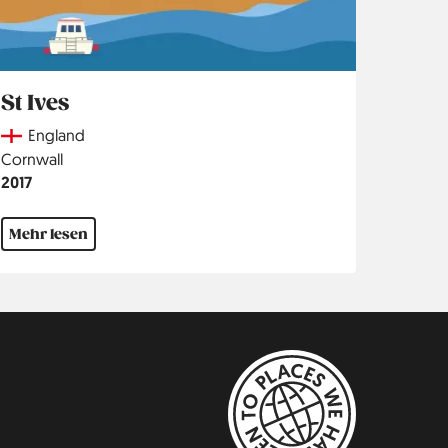
St Ives
Country
England
Region
Cornwall
Jahr
2017
Mehr lesen