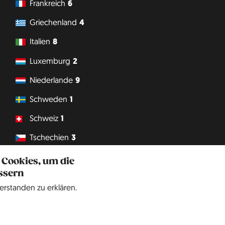
Frankreich
6
Griechenland
4
Italien
8
Luxemburg
2
Niederlande
9
Schweden
1
Schweiz
1
Tschechien
3
Vatikanstadt
1
 Cookies, um die
ssern
Philipp J. Conrad
·
Creative Commons: BY, NC, DA
· Soli Deo Gloria
erstanden zu erklären.
Website
auf
Englisch