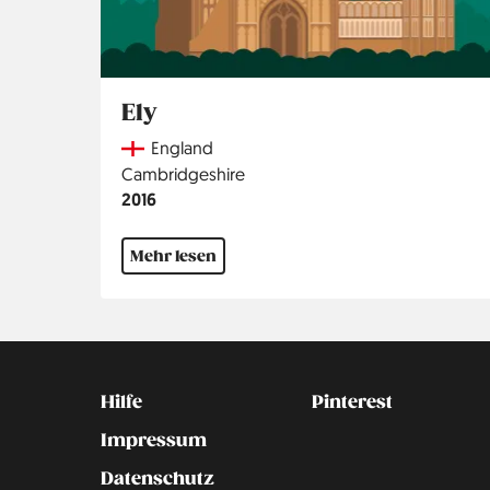
Ely
Country
England
Region
Cambridgeshire
Jahr
2016
Mehr lesen
Kontakt
Social
Hilfe
Pinterest
Impressum
Datenschutz