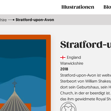
Main
Illustrationen
Bl
navigation
Stratford-upon-Avon
hire
Stratford
Country
England
Region
Warwickshire
Jahr
2018
Stratford-upon-Avon ist welt
Sterbeort von William Shake
dort sein Geburtshaus, sein H
Church, in der er beerdigt is
das ihm gewidmete Royal Sh