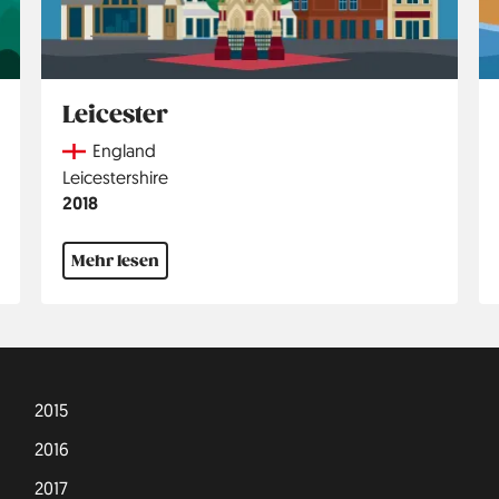
Leicester
Country
England
Region
Leicestershire
Jahr
2018
Mehr lesen
2015
2016
2017