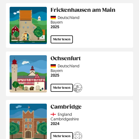
Frickenhausen am Main
Country
Deutschland
Region
Bayern
Jahr
2025
Mehr lesen
Ochsenfurt
Country
Deutschland
Region
Bayern
Jahr
2025
Mehr lesen
Cambridge
Country
England
Region
Cambridgeshire
Jahr
2024
Mehr lesen