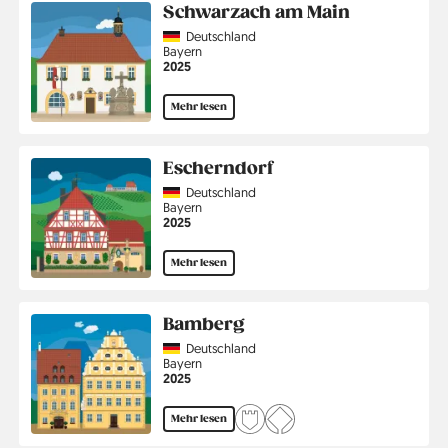
Schwarzach am Main
Country
Deutschland
Region
Bayern
Jahr
2025
Mehr lesen
Escherndorf
Country
Deutschland
Region
Bayern
Jahr
2025
Mehr lesen
Bamberg
Country
Deutschland
Region
Bayern
Jahr
2025
Mehr lesen