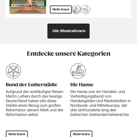
Mehr lesen
Alle Illustrationen
Entdecke unsere Kategorien
Bund der Lutherstädte
Die Hanse
Aufgrund der weitläufigen Reisen
Die Hanse war ein Handels- und
Martin Luthers durch das heutige
Verteidigungsbund von
E
Deutschland haben alle diese
Handelsgilden und Marktstädten in
z
Städte einen Bezug zum großen
Nordwest- und Mitteleuropa, der
E
Reformator, seinem Werk und der
drei Jahrhunderte lang den
d
Reformation selbst.
baltischen Seehandel beherrschte.
e
e
d
Mehr lesen
Mehr lesen