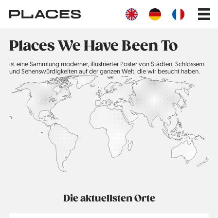
Direkt
Main
zum
navig
Inhalt
Places We Have Been To
ist eine Sammlung moderner, illustrierter Poster von Städten, Schlössern
und Sehenswürdigkeiten auf der ganzen Welt, die wir besucht haben.
Die aktuellsten Orte