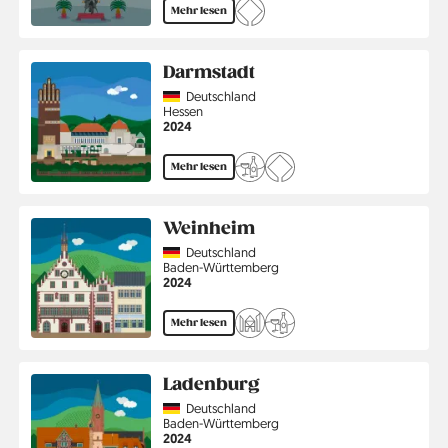
Mehr lesen
Darmstadt
Country
Deutschland
Region
Hessen
Jahr
2024
Mehr lesen
Weinheim
Country
Deutschland
Region
Baden-Württemberg
Jahr
2024
Mehr lesen
Ladenburg
Country
Deutschland
Region
Baden-Württemberg
Jahr
2024