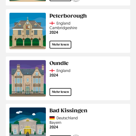
Peterborough
Country
England
Region
Cambridgeshire
Jahr
2024
Mehr lesen
Oundle
Country
England
Jahr
2024
Mehr lesen
Bad Kissingen
Country
Deutschland
Region
Bayern
Jahr
2024