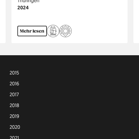
Region
Thüringen
Jahr
2024
Mehr lesen
2015
2016
2017
2018
2019
2020
2021