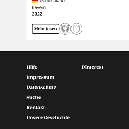
Country
Deutschland
Region
Bayern
Jahr
2022
Mehr lesen
Kontakt
Social
Hilfe
Pinterest
Impressum
Datenschutz
Suche
Kontakt
Unsere Geschichte