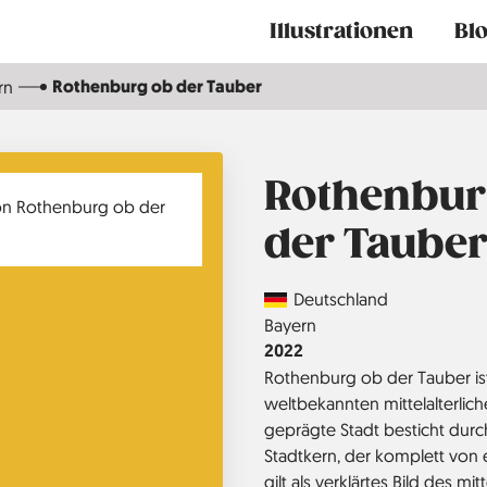
Main
Illustrationen
Bl
navigation
Rothenburg ob der Tauber
rn
Rothenbur
der Taube
Country
Deutschland
Region
Bayern
Jahr
2022
Rothenburg ob der Tauber ist 
weltbekannten mittelalterliche
geprägte Stadt besticht durc
Stadtkern, der komplett von
gilt als verklärtes Bild des mi