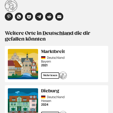
Weitere Orte in
Deutschland
die dir
gefallen könnten
Marktbreit
Country
Deutschland
Region
Bayern
Jahr
2021
Mehr lesen
Dieburg
Country
Deutschland
Region
Hessen
Jahr
2024