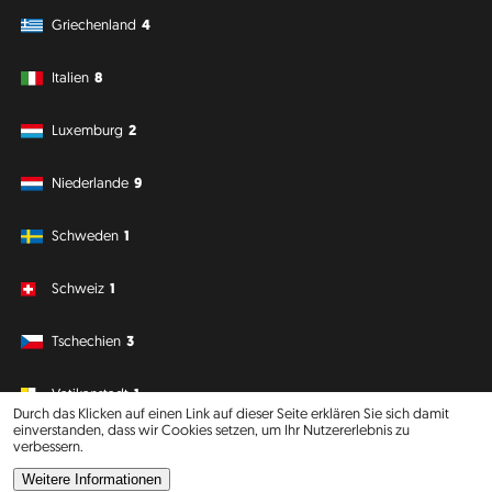
Griechenland
4
Italien
8
Luxemburg
2
Niederlande
9
Schweden
1
Schweiz
1
Tschechien
3
Vatikanstadt
1
Durch das Klicken auf einen Link auf dieser Seite erklären Sie sich damit
einverstanden, dass wir Cookies setzen, um Ihr Nutzererlebnis zu
verbessern.
Südamerika
Ozeanien
Weitere Informationen
Philipp J. Conrad
·
Creative Commons: BY, NC, DA
· Soli Deo Gloria