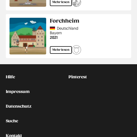
Mehr lesen
Forchheim
Country
Deutschland
Region
Bayern
Jahr
2021
Mehr lesen
Kontakt
Social
Hilfe
Pinterest
Impressum
Datenschutz
Suche
Kontakt