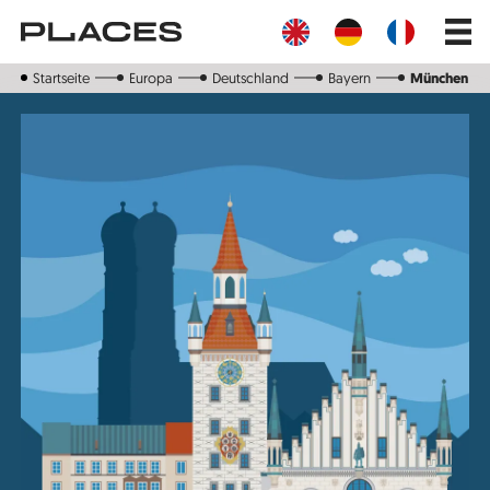
Direkt
Main
zum
navig
Inhalt
Startseite
Europa
Deutschland
Bayern
München