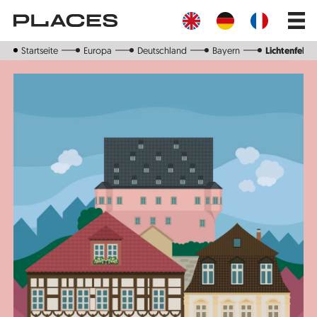
Direkt
Main
zum
navig
Inhalt
Startseite
Europa
Deutschland
Bayern
Lichtenfels