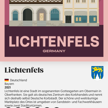
Lichtenfels
Country
Deutschland
Region
Bayern
Jahr
2021
Lichtenfels ist eine Stadt im sogenannten Gottesgarten am Ober­­­main in
Oberfranken. Sie galt als deutsches Zentrum des Korbhandels und nennt
sich deshalb selbst Deutsche Korbstadt. Der schöne und weiträumige
Marktplatz des Ortes ist umgeben von Sandstein- und Fachwerkhäusern
sowie zwei Stadttortürmen.