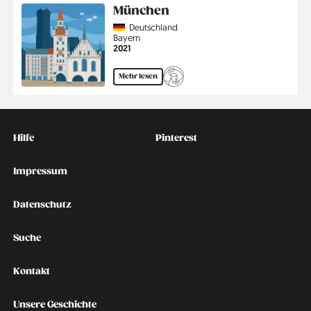
München
Country
Deutschland
Region
Bayern
Jahr
2021
Mehr lesen
Kontakt
Social
Hilfe
Pinterest
Impressum
Datenschutz
Suche
Kontakt
Unsere Geschichte