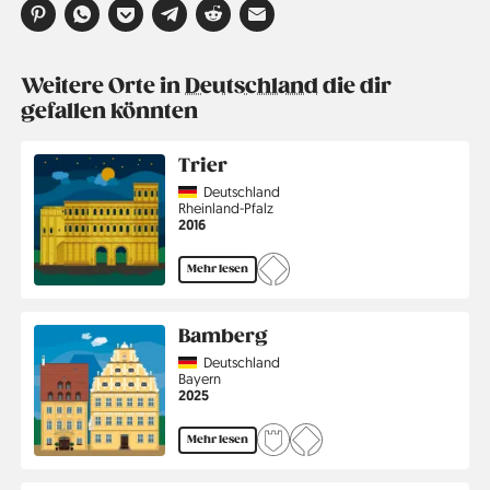
Weitere Orte in
Deutschland
die dir
gefallen könnten
Trier
Country
Deutschland
Region
Rheinland-Pfalz
Jahr
2016
Mehr lesen
Bamberg
Country
Deutschland
Region
Bayern
Jahr
2025
Mehr lesen