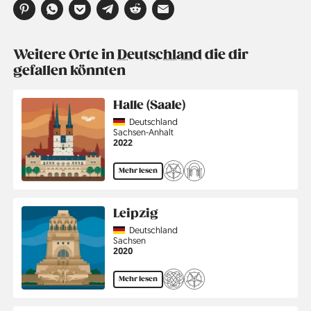
Weitere Orte in
Deutschland
die dir
gefallen könnten
Halle (Saale)
Country
Deutschland
Region
Sachsen-Anhalt
Jahr
2022
Mehr lesen
Leipzig
Country
Deutschland
Region
Sachsen
Jahr
2020
Mehr lesen