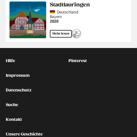
Stadtlauringen
Country
Deutschland
Region
Bayern
Jahr
2020
Mehr lesen
Kontakt
Social
Hilfe
Pinterest
Impressum
Datenschutz
Suche
Kontakt
Unsere Geschichte