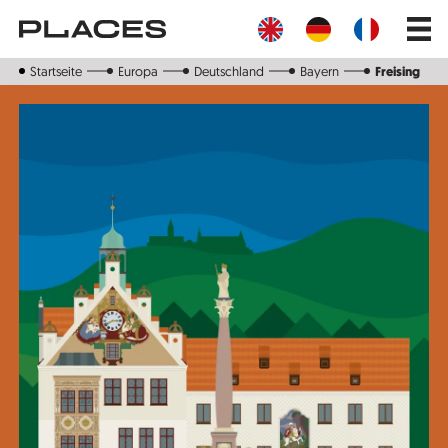
Direkt
Main
zum
navig
Inhalt
Startseite
Europa
Deutschland
Bayern
Freising