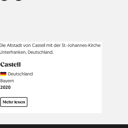
Castell
Country
Deutschland
Region
Bayern
Jahr
2020
Mehr lesen