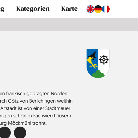
og
Kategorien
Karte
 im fränkisch geprägten Norden
ch Götz von Berlichingen weithin
Altstadt ist von einer Stadtmauer
inigen schönen Fachwerkhäusern
urg Möckmühl trohnt.