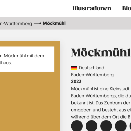
Main
Illustrationen
Bl
navigation
Möckmühl
n-Württemberg
Möckmühl
Country
Deutschland
Region
Baden-Württemberg
Jahr
2023
Möckmühl ist eine Kleinstadt
Baden-Württembergs, die dur
bekannt ist. Das Zentrum der 
umgeben und besteht aus e
während über dem Ort die B