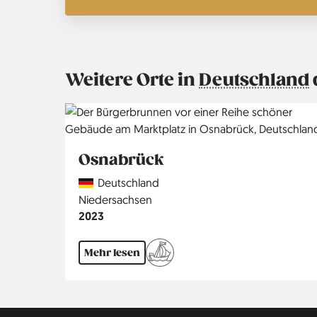
Weitere Orte in
Deutschland
Osnabrück
Country
Deutschland
Region
Niedersachsen
Jahr
2023
Mehr lesen