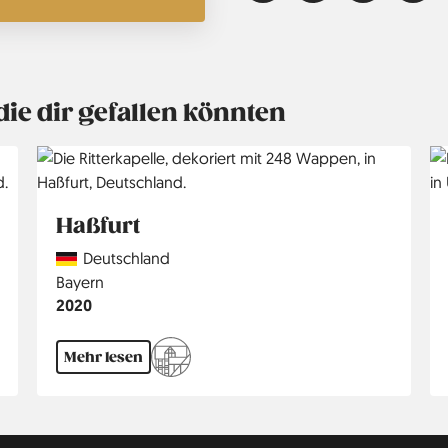
die dir gefallen könnten
Haßfurt
Country
Deutschland
Region
Bayern
Jahr
2020
Mehr lesen