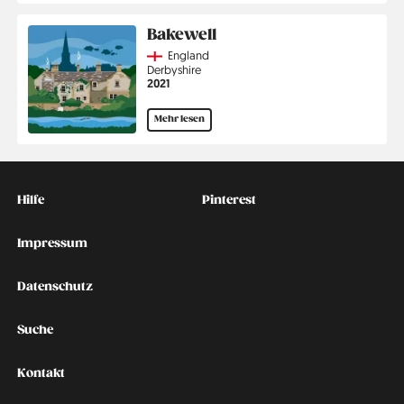
Bakewell
Country
England
Region
Derbyshire
Jahr
2021
Mehr lesen
Kontakt
Social
Hilfe
Pinterest
Impressum
Datenschutz
Suche
Kontakt