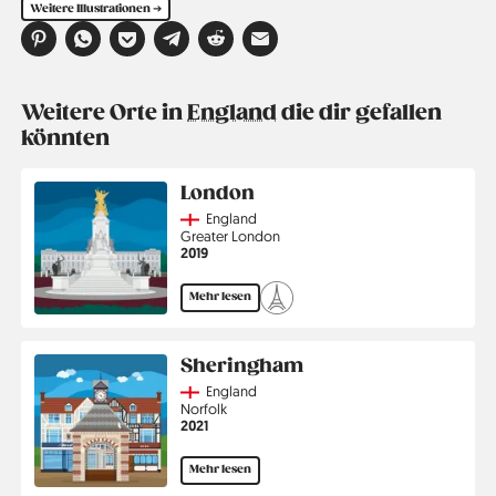
Weitere Illustrationen ➔
Weitere Orte in
England
die dir gefallen
könnten
London
Country
England
Region
Greater London
Jahr
2019
Mehr lesen
Sheringham
Country
England
Region
Norfolk
Jahr
2021
Mehr lesen