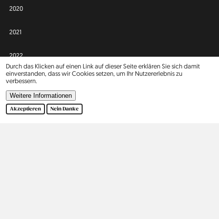
2020
2021
2022
Durch das Klicken auf einen Link auf dieser Seite erklären Sie sich damit
einverstanden, dass wir Cookies setzen, um Ihr Nutzererlebnis zu
2023
verbessern.
Weitere Informationen
Afrika
Asien
Akzeptieren
Nein Danke
Israel
2
Europa
Nordamerika
Belgien
5
Vereinigte Staaten
9
Dänemark
3
Deutschland
242