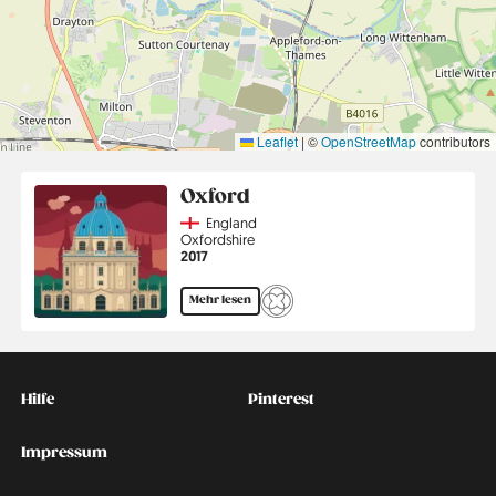
Leaflet
|
©
OpenStreetMap
contributors
Oxford
Country
England
Region
Oxfordshire
Jahr
2017
Mehr lesen
Kontakt
Social
Hilfe
Pinterest
Impressum