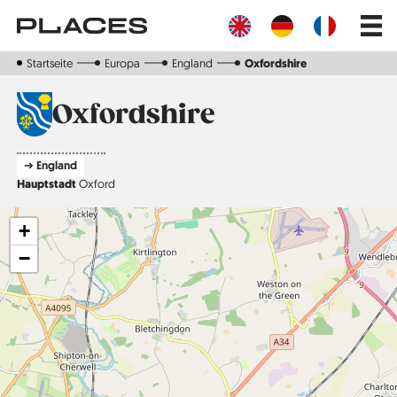
Direkt
Main
zum
navig
Inhalt
Startseite
Europa
England
Oxfordshire
Oxfordshire
➔ England
Hauptstadt
Oxford
+
−