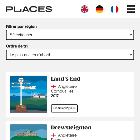
Aller
Main
au
navig
contenu
principal
Filtrer par région
Ordre de tri
Toutes
Land's End
les
Country
Angleterre
illustrations
Région
Cornouailles
Année
2017
En savoir plus
Drewsteignton
Country
Angleterre
Région
Devon