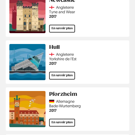
Newcastle
Country
Angleterre
Région
Tyne and Wear
Année
2017
En savoir plus
Hull
Country
Angleterre
Région
Yorkshire de l'Est
Année
2017
En savoir plus
Pforzheim
Country
Allemagne
Région
Bade-Wurtemberg
Année
2017
En savoir plus