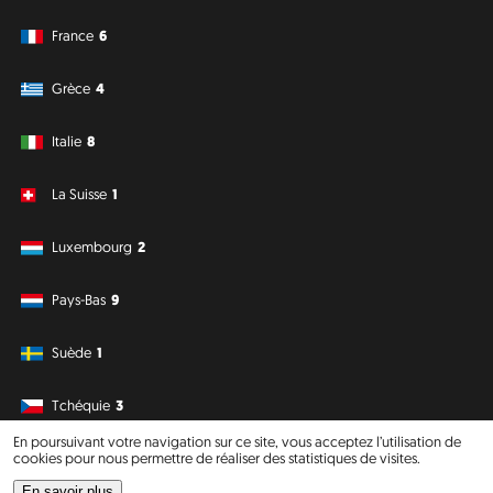
France
6
Grèce
4
Italie
8
La Suisse
1
Luxembourg
2
Pays-Bas
9
Suède
1
Tchéquie
3
En poursuivant votre navigation sur ce site, vous acceptez l’utilisation de
cookies pour nous permettre de réaliser des statistiques de visites.
Amérique du Sud
Océanie
En savoir plus