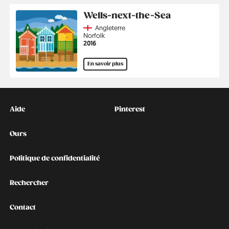
Wells-next-the-Sea
Country
Angleterre
Région
Norfolk
Année
2016
En savoir plus
Kontakt
Social
Aide
Pinterest
Ours
Politique de confidentialité
Rechercher
Contact