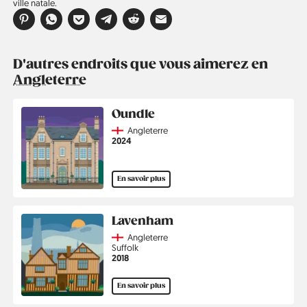
ville natale.
D'autres endroits que vous aimerez en
Angleterre
Oundle
Country
Angleterre
Année
2024
En savoir plus
Lavenham
Country
Angleterre
Région
Suffolk
Année
2018
En savoir plus