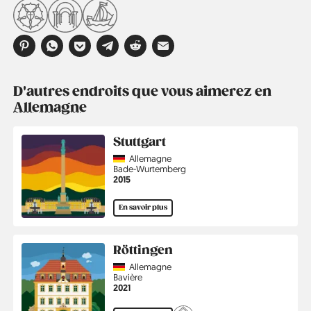
D'autres endroits que vous aimerez en
Allemagne
Stuttgart
Country
Allemagne
Région
Bade-Wurtemberg
Année
2015
En savoir plus
Röttingen
Country
Allemagne
Région
Bavière
Année
2021