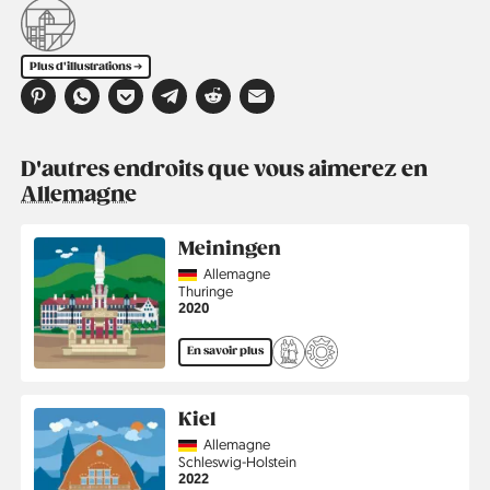
Plus d'illustrations ➔
D'autres endroits que vous aimerez en
Allemagne
Meiningen
Country
Allemagne
Région
Thuringe
Année
2020
En savoir plus
Kiel
Country
Allemagne
Région
Schleswig-Holstein
Année
2022